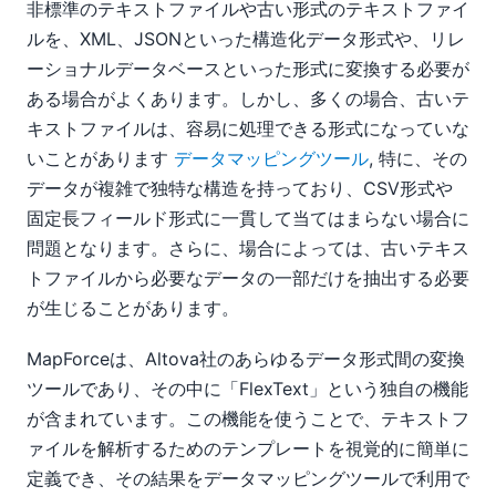
2017
非標準のテキストファイルや古い形式のテキストファイ
2016
ルを、XML、JSONといった構造化データ形式や、リレ
2015
ーショナルデータベースといった形式に変換する必要が
2014
ある場合がよくあります。しかし、多くの場合、古いテ
2013
キストファイルは、容易に処理できる形式になっていな
2012
いことがあります
データマッピングツール
, 特に、その
2011
データが複雑で独特な構造を持っており、CSV形式や
2010
固定長フィールド形式に一貫して当てはまらない場合に
2009
問題となります。さらに、場合によっては、古いテキス
2008
トファイルから必要なデータの一部だけを抽出する必要
2007
が生じることがあります。
MapForceは、Altova社のあらゆるデータ形式間の変換
ツールであり、その中に「FlexText」という独自の機能
が含まれています。この機能を使うことで、テキストフ
ァイルを解析するためのテンプレートを視覚的に簡単に
定義でき、その結果をデータマッピングツールで利用で