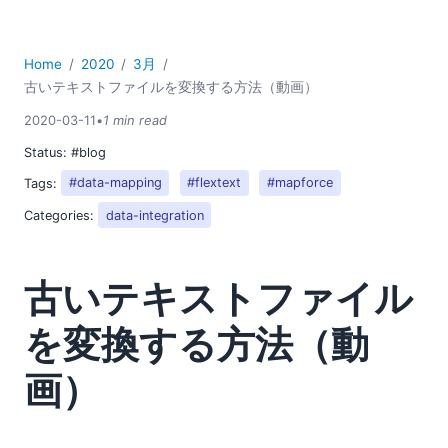
02
03
Home
2020
3月
ExcelでXBRLデータを利用するための新しいツールをご紹介
古いテキストファイルを変換する方法（動画）
します
新しいデータ統合ツール
2020-03-11
•
1 min read
XMLおよびJSONの編集のための新しいツール
Status:
#blog
古いテキストファイルを変換する方法（動画）
Tags:
#data-mapping
#flextext
#mapforce
04
Categories:
data-integration
05
07
08
古いテキストファイル
09
10
を変換する方法（動
11
12
画）
2019
2018