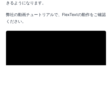
きるようになります。
弊社の動画チュートリアルで、FlexTextの動作をご確認
ください。
動画内で紹介されているサンプルファイルは、
こちら
か
らダウンロードできます。また、MapForceの
30日間の
無料トライアル
をお試しいただくことで、FlexTextを体