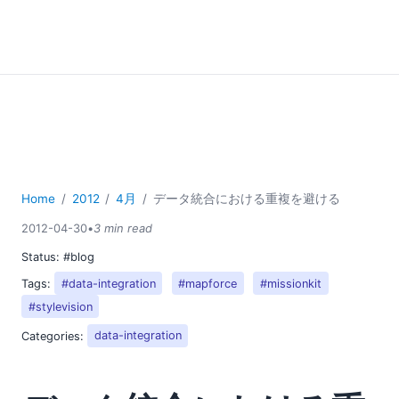
Home
2012
4月
データ統合における重複を避ける
2012-04-30
•
3 min read
Status:
#blog
Tags:
#data-integration
#mapforce
#missionkit
#stylevision
Categories:
data-integration