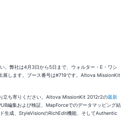
さい。弊社は4月3日から5日まで、ウォルター・E・ワシ
す。ブース番号は#719です。Altova MissionKit
ださい。Altova MissionKit 2012r2の
最新
UB編集および検証、MapForceでのデータマッピング結
tyleVisionのRichEdit機能、そしてAuthentic