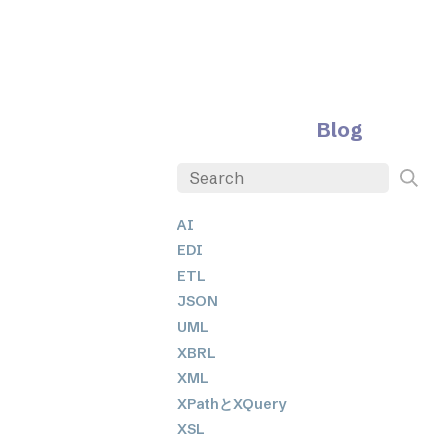
Blog
AI
EDI
ETL
JSON
UML
XBRL
XML
XPathとXQuery
XSL