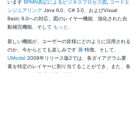
います
BPMN表記によるビジネスプロセス図
,
コードエ
ンジニアリング
Java 6.0、C# 3.0、およびVisual
Basic 9.0への対応、図のレイヤー機能、強化された自
動補完機能、そして
もっと
.
新しい機能が、ユーザーの皆様にどのように活用される
のか、今からとても楽しみです
層
特徴。そして、
UModel
2008年リリース版2では、各ダイアグラム要
素を特定のレイヤーに割り当てることができ、また、各
レイヤーの表示/非表示を設定できます。複雑なアクテ
ィビティダイアグラムや、スーペルステートとサブステ
ートを含むステートマシンダイアグラムにおいて、レイ
ヤーを活用して簡略化されたビューを作成したり、ビジ
ネスプロセスダイアグラムにおける各関係者の役割を特
定したり、あるいは、数十個以上の要素を含むような、
ほぼすべてのUMLダイアグラムにおいて、その威力を
実感できるでしょう。