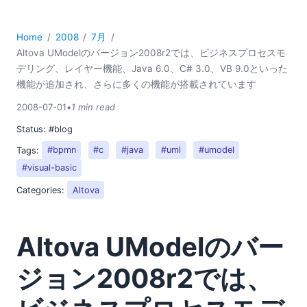
2018
2017
Home
2008
7月
2016
Altova UModelのバージョン2008r2では、ビジネスプロセスモ
2015
デリング、レイヤー機能、Java 6.0、C# 3.0、VB 9.0といった
2014
機能が追加され、さらに多くの機能が搭載されています
2013
2008-07-01
•
1 min read
2012
Status:
#blog
2011
2010
Tags:
#bpmn
#c
#java
#uml
#umodel
2009
#visual-basic
2008
Categories:
Altova
03
04
Altova UModelのバー
05
06
ジョン2008r2では、
07
レドモンド・ラウンドアップ：データベースを自在に操るテ