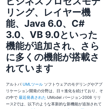
ビジネスプロセスモデ
クニック集
改善点や新機能の提案方法について
リング、レイヤー機
StyleVisionに関するレビュー（Blogcriticsオンラインマガ
ジン掲載）
能、Java 6.0、C#
UModelを用いたアジャイルモデリング
Altova UModelのバージョン2008r2では、ビジネスプロセ
3.0、VB 9.0といった
スモデリング、レイヤー機能、Java 6.0、C# 3.0、VB 9.0
機能が追加され、さら
といった機能が追加され、さらに多くの機能が搭載されてい
ます
に多くの機能が搭載さ
08
09
れています
10
11
12
アルトバ
UMLツール
ソフトウェアのモデリングやアプ
2007
リケーション開発の分野は、日々進化を続けており、そ
の中で
最近発表された
UModel バージョン2008 リリ
ース2では、以下のような革新的な新機能が追加されて