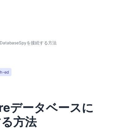
atabaseSpyを接続する方法
ch-ed
ureデータベースに
続する方法