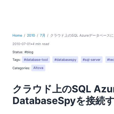
Home
2010
7月
クラウド上のSQL AzureデータベースにD
2010-07-01
•
4 min read
Status:
#blog
Tags:
#database-tool
#databasespy
#sql-server
#te
Categories:
Altova
クラウド上のSQL Az
DatabaseSpyを接