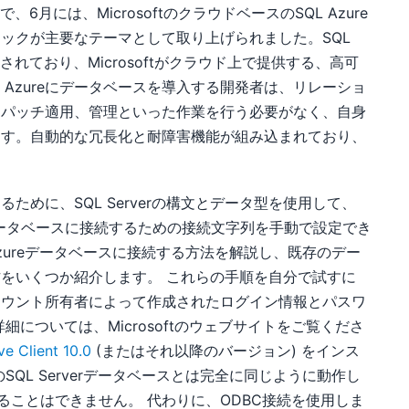
6月には、MicrosoftのクラウドベースのSQL Azure
ックが主要なテーマとして取り上げられました。SQL
いて構築されており、Microsoftがクラウド上で提供する、高可
 Azureにデータベースを導入する開発者は、リレーショ
、パッチ適用、管理といった作業を行う必要がなく、自身
ます。自動的な冗長化と耐障害機能が組み込まれており、
めに、SQL Serverの構文とデータ型を使用して、
reデータベースに接続するための接続文字列を手動で設定でき
L Azureデータベースに接続する方法を解説し、既存のデー
をいくつか紹介します。 これらの手順を自分で試すに
reのアカウント所有者によって作成されたログイン情報とパスワ
詳細については、Microsoftのウェブサイトをご覧くださ
e Client 10.0
(またはそれ以降のバージョン) をインス
のSQL Serverデータベースとは完全に同じように動作し
を使用することはできません。 代わりに、ODBC接続を使用しま