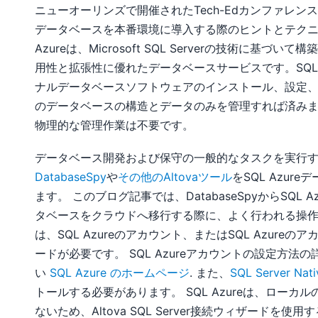
ニューオーリンズで開催されたTech-Edカンファレンスで、
データベースを本番環境に導入する際のヒントとテクニ
Azureは、Microsoft SQL Serverの技術に基づ
用性と拡張性に優れたデータベースサービスです。SQL
ナルデータベースソフトウェアのインストール、設定
のデータベースの構造とデータのみを管理すれば済み
物理的な管理作業は不要です。
データベース開発および保守の一般的なタスクを実行するた
DatabaseSpy
や
その他のAltovaツール
をSQL Azu
ます。 このブログ記事では、DatabaseSpyからSQ
タベースをクラウドへ移行する際に、よく行われる操作
は、SQL Azureのアカウント、またはSQL Azu
ードが必要です。 SQL Azureアカウントの設定方法の
い
SQL Azure のホームページ
. また、
SQL Server Nativ
トールする必要があります。 SQL Azureは、ローカル
ないため、Altova SQL Server接続ウィザード