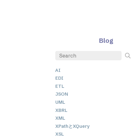
Blog
AI
EDI
ETL
JSON
UML
XBRL
XML
XPathとXQuery
XSL