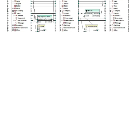
多段階のデータマッピングにおいて、少なくとも一つの
要素が、同時にデータソースとデータターゲットの両方
の役割を果たします。この中間要素（上記でBとラベル
付けされています）は、出力を作成し、その出力が次の
段階の処理の入力として使用されます。MapForceにお
ける連鎖的な処理には、「パススルー」機能があり、こ
れにより、マッピングの各段階で生成される出力をプレ
ビューし、迅速なトラブルシューティングを行うことが
できます。例えば、上記の例では、変換AからBへの出
力、およびBからCへの出力をプレビュー（および保