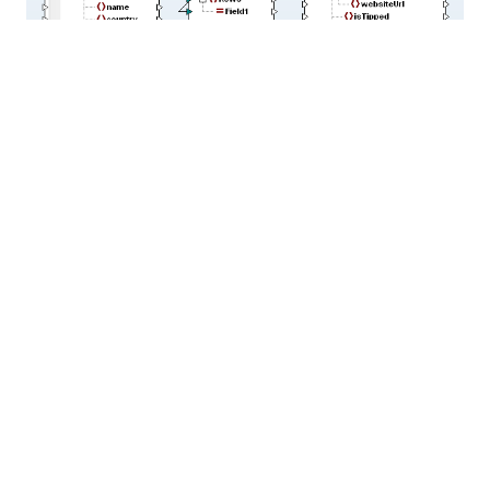
これらの変更により、データマッピングの入力側の作業
が完了します。
データ変換の出力内容の定義
XMLSpyに戻り、入力XMLスキーマに対してさらにいく
つかの修正を加えることで、出力用の新しいバージョン
を設計することができます