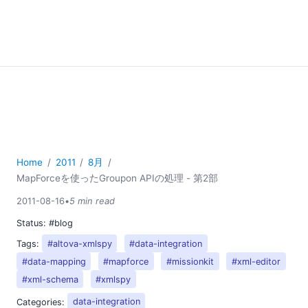
Home
2011
8月
MapForceを使ったGroupon APIの処理 - 第2部
2011-08-16
•
5 min read
Status:
#blog
Tags:
#altova-xmlspy
#data-integration
#data-mapping
#mapforce
#missionkit
#xml-editor
#xml-schema
#xmlspy
Categories:
data-integration