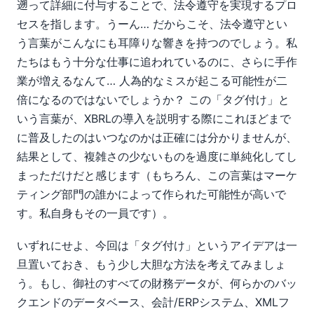
遡って詳細に付与することで、法令遵守を実現するプロ
セスを指します。うーん… だからこそ、法令遵守とい
う言葉がこんなにも耳障りな響きを持つのでしょう。私
たちはもう十分な仕事に追われているのに、さらに手作
業が増えるなんて… 人為的なミスが起こる可能性が二
倍になるのではないでしょうか？ この「タグ付け」と
いう言葉が、XBRLの導入を説明する際にこれほどまで
に普及したのはいつなのかは正確には分かりませんが、
結果として、複雑さの少ないものを過度に単純化してし
まっただけだと感じます（もちろん、この言葉はマーケ
ティング部門の誰かによって作られた可能性が高いで
す。私自身もその一員です）。
いずれにせよ、今回は「タグ付け」というアイデアは一
旦置いておき、もう少し大胆な方法を考えてみましょ
う。もし、御社のすべての財務データが、何らかのバッ
クエンドのデータベース、会計/ERPシステム、XMLフ