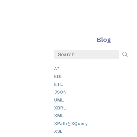
Blog
AI
EDI
ETL
JSON
UML
XBRL
XML
XPathとXQuery
XSL