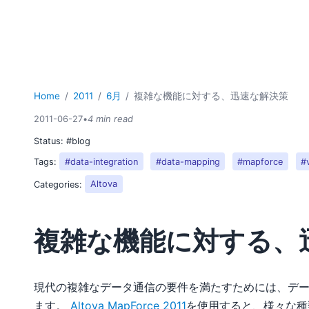
Home
2011
6月
複雑な機能に対する、迅速な解決策
2011-06-27
•
4 min read
Status:
#blog
Tags:
#data-integration
#data-mapping
#mapforce
#
Categories:
Altova
複雑な機能に対する、
現代の複雑なデータ通信の要件を満たすためには、デ
ます。
Altova MapForce 2011
を使用すると、様々な種