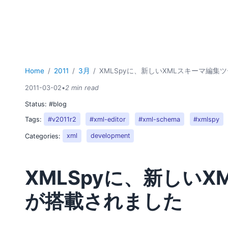
Home
2011
3月
XMLSpyに、新しいXMLスキーマ編集
2011-03-02
•
2 min read
Status:
#blog
Tags:
#v2011r2
#xml-editor
#xml-schema
#xmlspy
Categories:
xml
development
XMLSpyに、新しい
が搭載されました