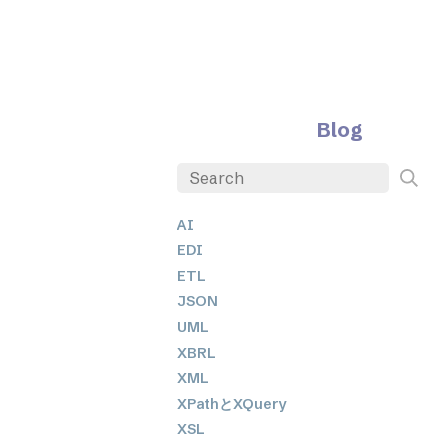
Blog
AI
EDI
ETL
JSON
UML
XBRL
XML
XPathとXQuery
XSL