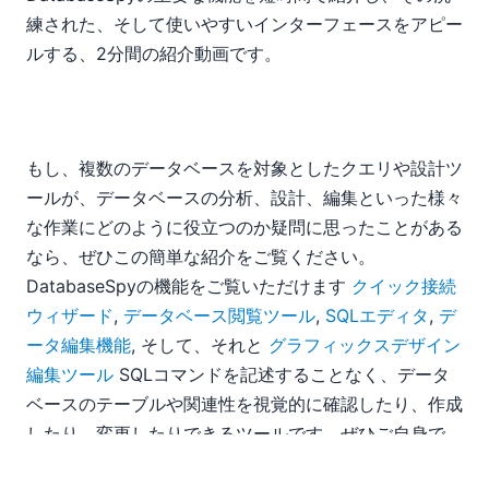
09
練された、そして使いやすいインターフェースをアピー
10
ルする、2分間の紹介動画です。
11
12
Altova MissionKitとDatabaseSpyが、Joltアワードの最終
候補に選ばれました
もし、複数のデータベースを対象としたクエリや設計ツ
新デモ動画：DatabaseSpy 概要紹介
2007
ールが、データベースの分析、設計、編集といった様々
な作業にどのように役立つのか疑問に思ったことがある
なら、ぜひこの簡単な紹介をご覧ください。
DatabaseSpyの機能をご覧いただけます
クイック接続
ウィザード
,
データベース閲覧ツール
,
SQLエディタ
,
デ
ータ編集機能
, そして、それと
グラフィックスデザイン
編集ツール
SQLコマンドを記述することなく、データ
ベースのテーブルや関連性を視覚的に確認したり、作成
したり、変更したりできるツールです。ぜひご自身で、
なぜDatabaseSpyがこれほど高い評価を受けているの