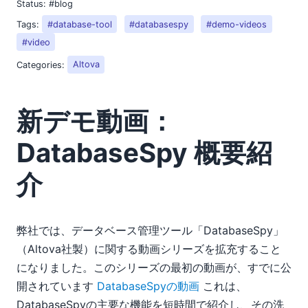
Status:
#blog
2018
Tags:
#database-tool
#databasespy
#demo-videos
2017
2016
#video
2015
Categories:
Altova
2014
2013
新デモ動画：
2012
2011
DatabaseSpy 概要紹
2010
2009
介
2008
03
04
弊社では、データベース管理ツール「DatabaseSpy」
05
（Altova社製）に関する動画シリーズを拡充すること
06
になりました。このシリーズの最初の動画が、すでに公
07
開されています
DatabaseSpyの動画
これは、
08
DatabaseSpyの主要な機能を短時間で紹介し、その洗