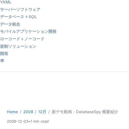
YAML
サーバーソフトウェア
データベース + SQL
データ統合
モバイルアプリケーション開発
ローコード＋ノーコード
規制ソリューション
開発
雲
2026
2025
2024
2023
2022
2021
Home
2008
12月
新デモ動画：DatabaseSpy 概要紹介
2020
2008-12-03
•
1 min read
2019