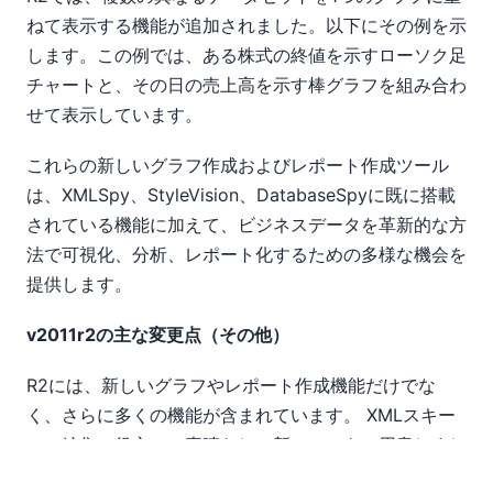
ねて表示する機能が追加されました。以下にその例を示
します。この例では、ある株式の終値を示すローソク足
チャートと、その日の売上高を示す棒グラフを組み合わ
せて表示しています。
これらの新しいグラフ作成およびレポート作成ツール
は、XMLSpy、StyleVision、DatabaseSpyに既に搭載
されている機能に加えて、ビジネスデータを革新的な方
法で可視化、分析、レポート化するための多様な機会を
提供します。
v2011r2の主な変更点（その他）
R2には、新しいグラフやレポート作成機能だけでな
く、さらに多くの機能が含まれています。 XMLスキー
マの編集に役立つ、素晴らしい新ツールをご用意しまし
た
XMLSpy
, また、StyleVisionとの連携により、XMLス