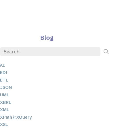
Blog
AI
EDI
ETL
JSON
UML
XBRL
XML
XPathとXQuery
XSL