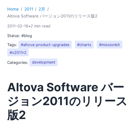
07
08
Home
2011
2月
Altova Software バージョン2011のリリース版2
09
10
2011-02-16
•
2 min read
11
Status:
#blog
12
Tags:
#altova-product-upgrades
#charts
#missionkit
2010
#v2011r2
2009
2008
Categories:
development
2007
Altova Software バー
ジョン2011のリリース
版2