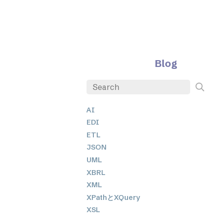
Blog
AI
EDI
ETL
JSON
UML
XBRL
XML
XPathとXQuery
XSL