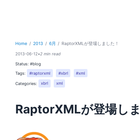
Home
2013
6月
RaptorXMLが登場しました！
2013-06-12
•
2 min read
Status:
#blog
Tags:
#raptorxml
#xbrl
#xml
Categories:
xbrl
xml
RaptorXMLが登場し