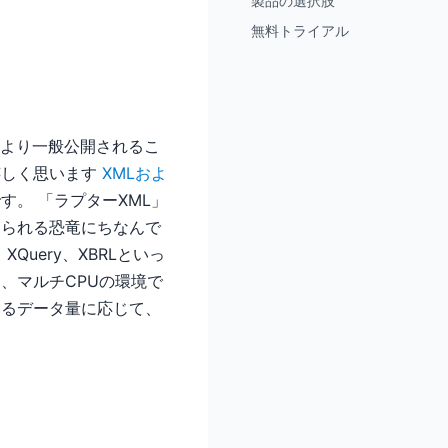
製品の選択肢
無料トライアル
、本日より一般公開されるこ
嬉しく思います
XMLおよ
す。 「ラプターXML」
知られる恐竜にちなんで
Query、XBRLといっ
、マルチCPUの環境で
あるデータ量に応じて、