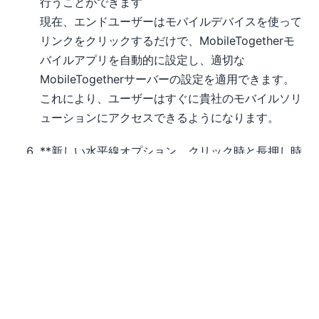
行うことができます
現在、エンドユーザーはモバイルデバイスを使って
リンクをクリックするだけで、MobileTogetherモ
バイルアプリを自動的に設定し、適切な
MobileTogetherサーバーの設定を適用できます。
これにより、ユーザーはすぐに貴社のモバイルソリ
ューションにアクセスできるようになります。
**新しい水平線オプション、クリック時と長押し時
の動作の区別、およびその他のUIコントロールの機
能改善
豊富な新しい操作オプションにより、これまで以上
に簡単に、ドラッグ＆ドロップ操作で、企業向けア
プリケーション向けの洗練されたユーザーインター
フェースをデザインすることができます。
ラジオボタンのサポート
ラジオボタンは、デスクトップ環境のユーザーイン