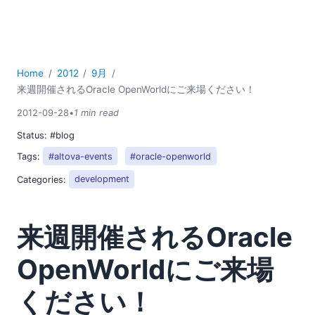
2018
2017
2016
2015
Home
2012
9月
2014
来週開催されるOracle OpenWorldにご来場ください！
2013
2012-09-28
•
1 min read
2012
01
Status:
#blog
02
Tags:
#altova-events
#oracle-openworld
03
Categories:
development
04
05
06
来週開催されるOracle
08
OpenWorldにご来場
09
来週開催されるOracle OpenWorldにご来場ください！
ください！
データベースマッピングにおけるストアドプロシージャ