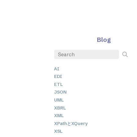
Blog
AI
EDI
ETL
JSON
UML
XBRL
XML
XPathとXQuery
XSL