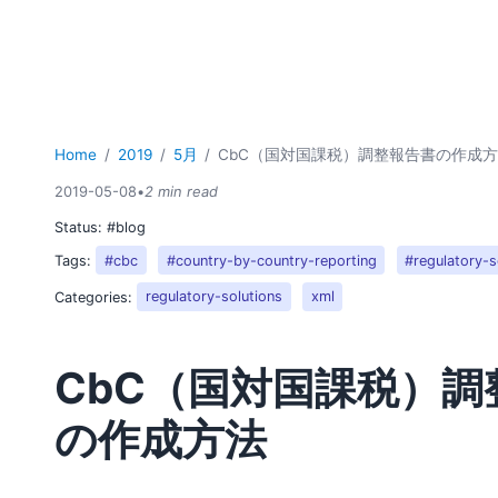
Home
2019
5月
CbC（国対国課税）調整報告書の作成
2019-05-08
•
2 min read
Status:
#blog
Tags:
#cbc
#country-by-country-reporting
#regulatory-s
Categories:
regulatory-solutions
xml
CbC（国対国課税）調
の作成方法