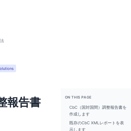
方法
olutions
ON THIS PAGE
整報告書
CbC（国対国間）調整報告書を
作成します
既存のCbC XMLレポートを表
示します