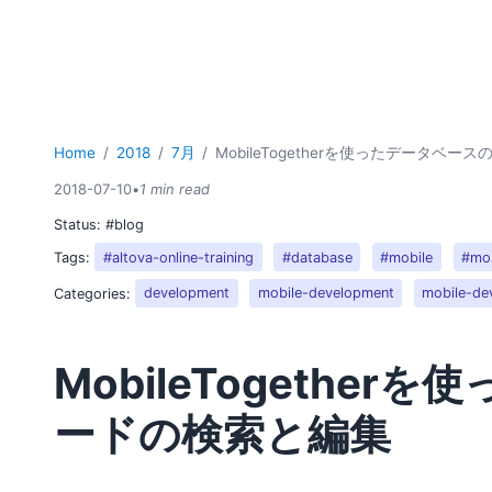
Home
2018
7月
MobileTogetherを使ったデータベ
2018-07-10
•
1 min read
Status:
#blog
Tags:
#altova-online-training
#database
#mobile
#mob
Categories:
development
mobile-development
mobile-de
MobileTogethe
ードの検索と編集