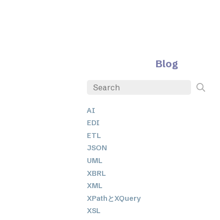
Blog
AI
EDI
ETL
JSON
UML
XBRL
XML
XPathとXQuery
XSL