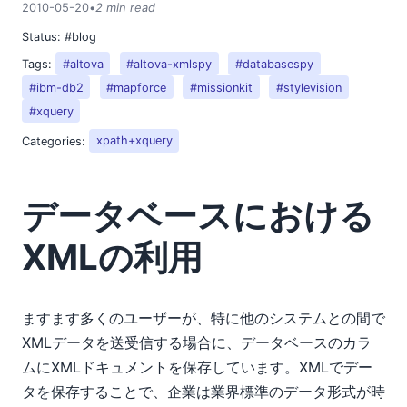
た。ぜひお試しください！
2010-05-20
•
2 min read
06
Status:
#blog
07
Tags:
#altova
#altova-xmlspy
#databasespy
09
#ibm-db2
#mapforce
#missionkit
#stylevision
10
#xquery
11
2009
Categories:
xpath+xquery
2008
2007
データベースにおける
XMLの利用
ますます多くのユーザーが、特に他のシステムとの間で
XMLデータを送受信する場合に、データベースのカラ
ムにXMLドキュメントを保存しています。XMLでデー
タを保存することで、企業は業界標準のデータ形式が時