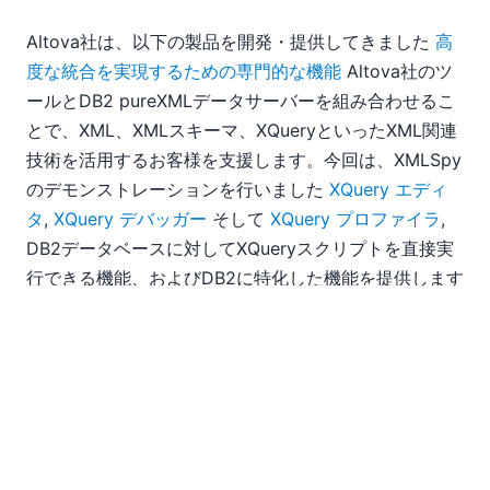
Altova社は、以下の製品を開発・提供してきました
高
度な統合を実現するための専門的な機能
Altova社のツ
ールとDB2 pureXMLデータサーバーを組み合わせるこ
とで、XML、XMLスキーマ、XQueryといったXML関連
技術を活用するお客様を支援します。今回は、XMLSpy
のデモンストレーションを行いました
XQuery エディ
タ
,
XQuery デバッガー
そして
XQuery プロファイラ
,
DB2データベースに対してXQueryスクリプトを直接実
行できる機能、およびDB2に特化した機能を提供します
xmlカラム
そして
SQLクエリ
オペレーター。
プレゼンテーションの最後に、ユーザーが既存のデータ
ベースからXMLベースのアプリケーションへデータを
移行するための手順を説明しました。具体的には、DB2
のテーブル内のリレーショナルデータからXMLスキー
マを推測し、そのテーブルからデータをインポートした