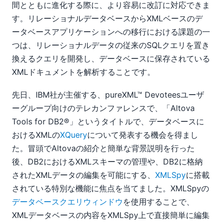
間とともに進化する際に、より容易に改訂に対応できま
す。リレーショナルデータベースからXMLベースのデ
ータベースアプリケーションへの移行における課題の一
つは、リレーショナルデータの従来のSQLクエリを置き
換えるクエリを開発し、データベースに保存されている
XMLドキュメントを解析することです。
先日、IBM社が主催する、pureXML™ Devoteesユーザ
ーグループ向けのテレカンファレンスで、「Altova
Tools for DB2®」というタイトルで、データベースに
おけるXMLの
XQuery
について発表する機会を得まし
た。冒頭でAltovaの紹介と簡単な背景説明を行った
後、DB2におけるXMLスキーマの管理や、DB2に格納
されたXMLデータの編集を可能にする、
XMLSpy
に搭載
されている特別な機能に焦点を当てました。XMLSpyの
データベースクエリウィンドウ
を使用することで、
XMLデータベースの内容をXMLSpy上で直接簡単に編集