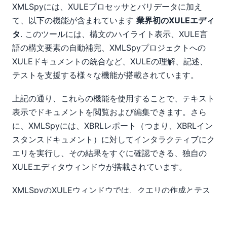
XMLSpyには、XULEプロセッサとバリデータに加え
て、以下の機能が含まれています
業界初のXULEエディ
タ
. このツールには、構文のハイライト表示、XULE言
語の構文要素の自動補完、XMLSpyプロジェクトへの
XULEドキュメントの統合など、XULEの理解、記述、
テストを支援する様々な機能が搭載されています。
上記の通り、これらの機能を使用することで、テキスト
表示でドキュメントを閲覧および編集できます。さら
に、XMLSpyには、XBRLレポート（つまり、XBRLイン
スタンスドキュメント）に対してインタラクティブにク
エリを実行し、その結果をすぐに確認できる、独自の
XULEエディタウィンドウが搭載されています。
XMLSpyのXULEウィンドウでは、クエリの作成とテス
トを容易にするため、シングルクエリモードが提供され
ています。このモードを有効にすると、「output」と