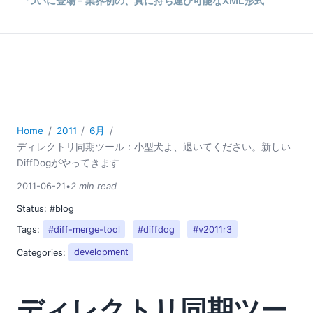
ついに登場 – 業界初の、真に持ち運び可能なXML形式
Altova Software バージョン2011、リリース版3
07
08
09
10
11
12
Home
2011
6月
2010
ディレクトリ同期ツール：小型犬よ、退いてください。新しい
2009
DiffDogがやってきます
2008
2011-06-21
•
2 min read
2007
Status:
#blog
Tags:
#diff-merge-tool
#diffdog
#v2011r3
Categories:
development
ディレクトリ同期ツー