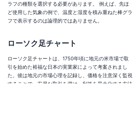
ラフの種類を選択する必要があります。 例えば、先ほ
ど使用した気象の例で、温度と湿度を積み重ねた棒グラ
フで表示するのは論理的ではありません。
ローソク足チャート
ローソク足チャートは、1750年頃に地元の米市場で取
引を始めた裕福な日本の実業家によって考案されまし
た。彼は地元の市場心理を記録し、価格を注意深く監視
することで、安易な取引を避け、利益を最大化する方法
を学びました。現在、ローソク足チャートは、一定期間
における株価などの金融データを表現するために使用さ
れています。市場が開いている毎日、各銘柄には4つの
重要なデータポイントがあり、それらがローソク足チャ
ートで表現されます。それは、市場が開いた時の価格、
市場が閉じた時の価格、その日の最高価格、そしてその