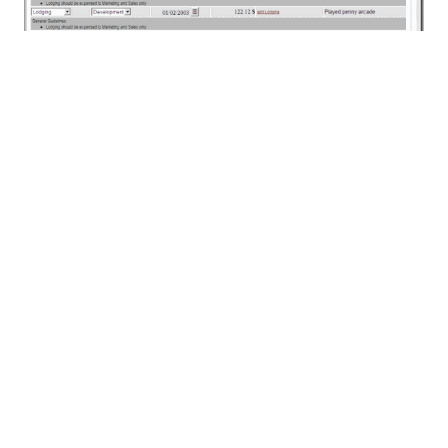
PXFファイルがエンドユーザーにも開発者にも提供する
価値は、その移植性です。PXFファイルには、
Authenticフォームをサポートするために必要なすべて
のファイルが含まれており、インスタンスドキュメント
もその一つです。そのため、ビジネスユーザーは経費デ
ータを入力し、ファイルを再保存した後、PXFファイル
を経理部門に送信することができます。さらに、アプリ
ケーションから直接PXFファイルをメールで送信するこ
とも可能です。