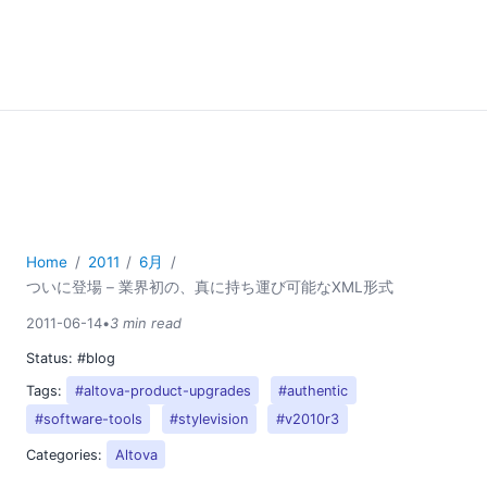
Home
2011
6月
ついに登場 – 業界初の、真に持ち運び可能なXML形式
2011-06-14
•
3 min read
Status:
#blog
Tags:
#altova-product-upgrades
#authentic
#software-tools
#stylevision
#v2010r3
Categories:
Altova