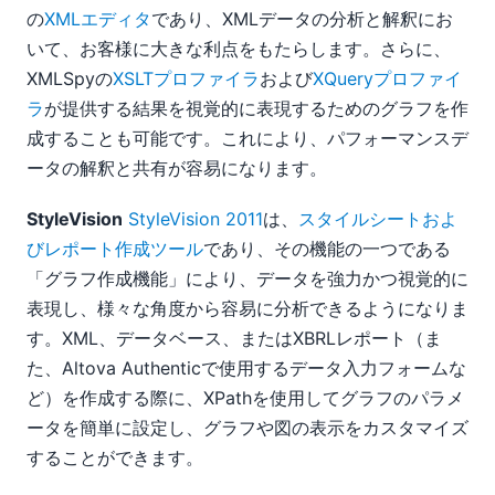
の
XMLエディタ
であり、XMLデータの分析と解釈にお
いて、お客様に大きな利点をもたらします。さらに、
XMLSpyの
XSLTプロファイラ
および
XQueryプロファイ
ラ
が提供する結果を視覚的に表現するためのグラフを作
成することも可能です。これにより、パフォーマンスデ
ータの解釈と共有が容易になります。
StyleVision
StyleVision 2011
は、
スタイルシートおよ
びレポート作成ツール
であり、その機能の一つである
「グラフ作成機能」により、データを強力かつ視覚的に
表現し、様々な角度から容易に分析できるようになりま
す。XML、データベース、またはXBRLレポート（ま
た、Altova Authenticで使用するデータ入力フォームな
ど）を作成する際に、XPathを使用してグラフのパラメ
ータを簡単に設定し、グラフや図の表示をカスタマイズ
することができます。