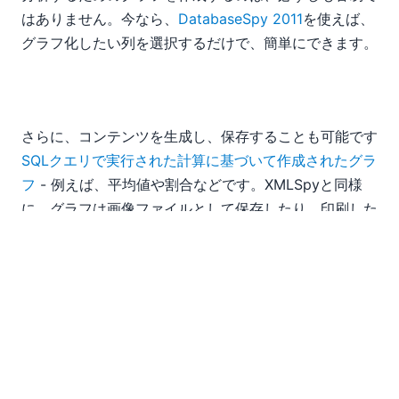
はありません。今なら、
DatabaseSpy 2011
を使えば、
グラフ化したい列を選択するだけで、簡単にできます。
さらに、コンテンツを生成し、保存することも可能です
SQLクエリで実行された計算に基づいて作成されたグラ
フ
- 例えば、平均値や割合などです。XMLSpyと同様
に、グラフは画像ファイルとして保存したり、印刷した
り、クリップボードにコピーしたりすることができま
す。DatabaseSpyは、主要なリレーショナルデータベ
ースをすべてサポートしており、このグラフ作成機能や
その他の高度なツールを備えていながら、非常に手頃な
価格で提供されています。
レポート