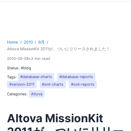
Home
2010
9月
Altova MissionKit 2011が、ついにリリースされました！
2010-09-08
•
3 min read
Status:
#blog
Tags:
#database-charts
#database-reports
#version-2011
#xml-charts
#xml-reports
Categories:
Altova
Altova MissionKit