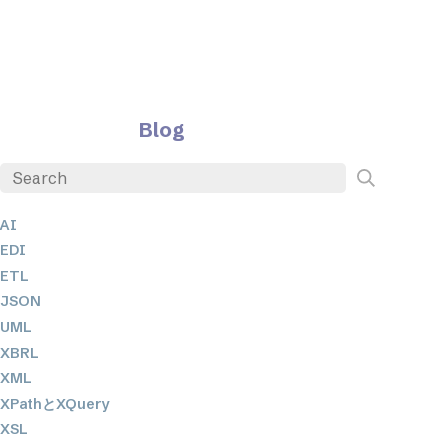
Blog
AI
EDI
ETL
JSON
UML
XBRL
XML
XPathとXQuery
XSL