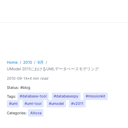
Home
2010
9月
UModel 2011におけるUMLデータベースモデリング
2010-09-14
•
4 min read
Status:
#blog
Tags:
#database-tool
#databasespy
#missionkit
#uml
#uml-tool
#umodel
#v2011
Categories:
Altova