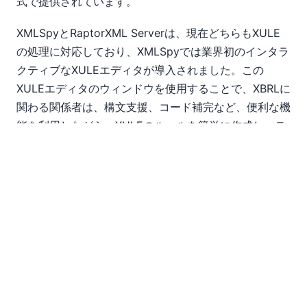
式で提供されています。
XMLSpyとRaptorXML Serverは、現在どちらもXULE
の処理に対応しており、XMLSpyでは業界初のインタラ
クティブなXULEエディタが導入されました。この
XULEエディタのウィンドウを使用することで、XBRLに
関わる関係者は、構文支援、コード補完など、便利な機
能を利用しながら、XULEのルールを簡単に作成し、テ
ストすることができます。以下に示すスクリーンショッ
トでは、XULEエディタのウィンドウを使用して、
iXBRLドキュメント内の情報を参照し、内容を確認して
います