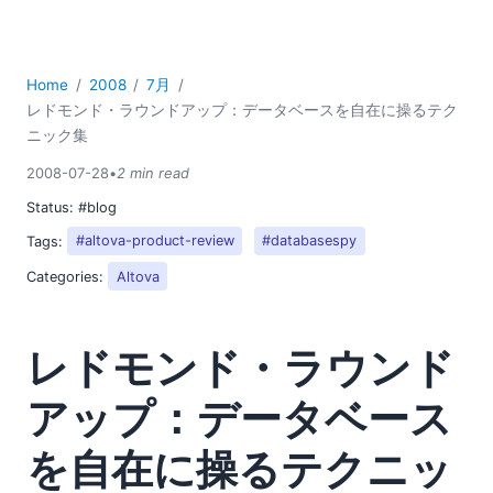
2018
2017
2016
Home
2008
7月
2015
レドモンド・ラウンドアップ：データベースを自在に操るテク
2014
ニック集
2013
2008-07-28
•
2 min read
2012
Status:
#blog
2011
2010
Tags:
#altova-product-review
#databasespy
2009
Categories:
Altova
2008
03
レドモンド・ラウンド
04
05
アップ：データベース
06
07
を自在に操るテクニッ
レドモンド・ラウンドアップ：データベースを自在に操るテ