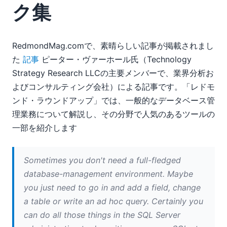
クニック集
ク集
改善点や新機能の提案方法について
StyleVisionに関するレビュー（Blogcriticsオンラインマガ
ジン掲載）
RedmondMag.comで、素晴らしい記事が掲載されまし
UModelを用いたアジャイルモデリング
た
記事
ピーター・ヴァーホール氏（Technology
Altova UModelのバージョン2008r2では、ビジネスプロセ
Strategy Research LLCの主要メンバーで、業界分析お
スモデリング、レイヤー機能、Java 6.0、C# 3.0、VB 9.0
よびコンサルティング会社）による記事です。「レドモ
といった機能が追加され、さらに多くの機能が搭載されてい
ンド・ラウンドアップ」では、一般的なデータベース管
ます
理業務について解説し、その分野で人気のあるツールの
08
09
一部を紹介します
10
11
Sometimes you don't need a full-fledged
12
database-management environment. Maybe
2007
you just need to go in and add a field, change
a table or write an ad hoc query.
Certainly you
can do all those things in the SQL Server