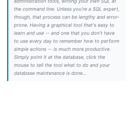
administration tools, writing your own SQL at
the command line. Unless you're a SQL expert,
though, that process can be lengthy and error-
prone.
Having a graphical tool that's easy to
learn and use -- and one that you don't have
to use every day to remember how to perform
simple actions -- is much more productive.
Simply point it at the database, click the
mouse to tell the tool what to do and your
database maintenance is done...
ヴァーホル
主要なデータベースツールを3つ紹介します
そして、最後に、Altova社が開発した製品に賞を授与
します
DatabaseSpy
レッドモント・ラウンドアップの
優勝者は、「DatabaseSpyは、機能の豊富さという点
で、全体的に最も優れています」と述べています
画像