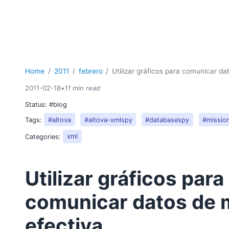
Home
2011
febrero
Utilizar gráficos para comunicar d
2011-02-18
•
11 min read
Status:
#blog
Tags:
#altova
#altova-xmlspy
#databasespy
#mission
Categories:
xml
Utilizar gráficos para
comunicar datos de 
efectiva