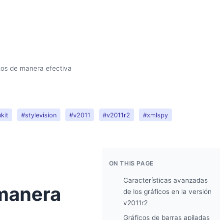
atos de manera efectiva
kit
#stylevision
#v2011
#v2011r2
#xmlspy
ON THIS PAGE
Características avanzadas
manera
de los gráficos en la versión
v2011r2
Gráficos de barras apiladas