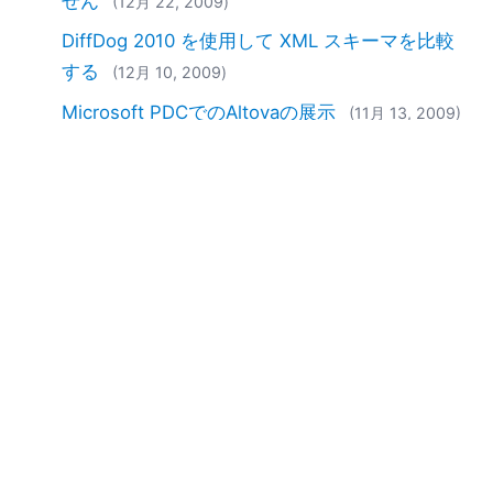
せん
(12月 22, 2009)
DiffDog 2010 を使用して XML スキーマを比較
する
(12月 10, 2009)
Microsoft PDCでのAltovaの展示
(11月 13, 2009)
HubKey 事例紹介
(9月 28, 2009)
最近の業界賞受賞歴
(8月 20, 2009)
Javaユートピア
(6月 12, 2009)
Altova社、Microsoft Tech Ed 2009に出展
(5月
19, 2009)
Altova社の顧客であるRecordare社が、
MusicXMLを基盤としたソリューションを開発
しました
(1月 20, 2009)
Oracle OpenWorld 2008 開催概要
(10月 02,
2008)