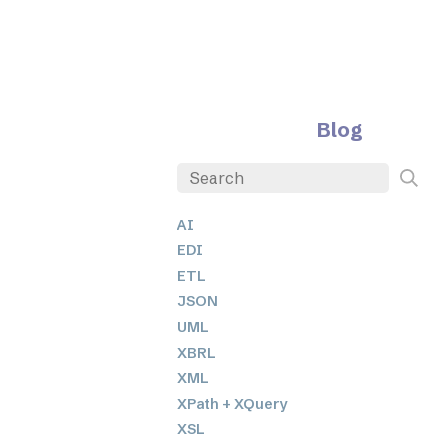
Blog
AI
EDI
ETL
JSON
UML
XBRL
XML
XPath + XQuery
XSL