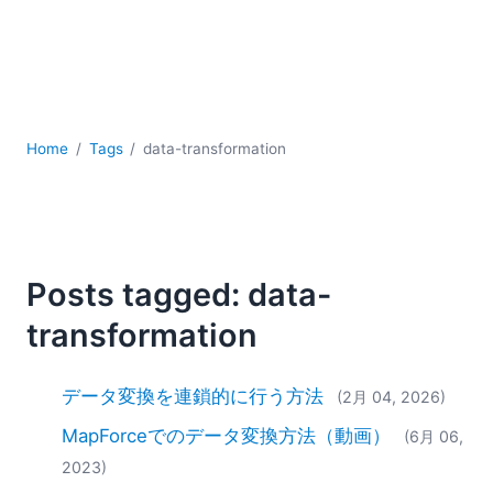
YAML
サーバーソフトウェア
データベース + SQL
データ統合
モバイルアプリケーション開発
ローコード＋ノーコード
Home
Tags
data-transformation
規制ソリューション
開発
雲
2026
Posts tagged: data-
2025
transformation
2024
2023
2022
データ変換を連鎖的に行う方法
(2月 04, 2026)
2021
MapForceでのデータ変換方法（動画）
(6月 06,
2020
2023)
2019