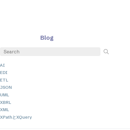
Blog
AI
EDI
ETL
JSON
UML
XBRL
XML
XPathとXQuery
XSL