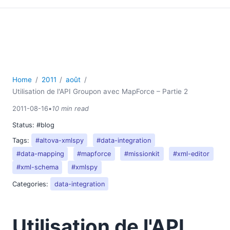
Home
2011
août
Utilisation de l'API Groupon avec MapForce – Partie 2
2011-08-16
•
10 min read
Status:
#blog
Tags:
#altova-xmlspy
#data-integration
#data-mapping
#mapforce
#missionkit
#xml-editor
#xml-schema
#xmlspy
Categories:
data-integration
Utilisation de l'API