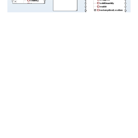
Ces modifications finalisent la partie d'entrée de la
cartographie des données.
Définir la sortie de la transformation des données
Dans XMLSpy, nous pouvons apporter quelques
modifications supplémentaires au schéma XML
d'entrée afin de concevoir une nouvelle version pour
la sortie :