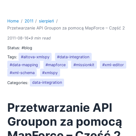
Home
2011
sierpień
Przetwarzanie API Groupon za pomocą MapForce – Część 2
2011-08-16
•
9 min read
Status:
#blog
Tags:
#altova-xmlspy
#data-integration
#data-mapping
#mapforce
#missionkit
#xml-editor
#xml-schema
#xmlspy
Categories:
data-integration
Przetwarzanie API
Groupon za pomocą
MapForce – Część 2