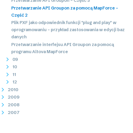
Przetwarzanie API Groupon – Część 3
Przetwarzanie API Groupon za pomocą MapForce –
Część 2
Plik PXF jako odpowiednik funkcji "plug and play" w
oprogramowaniu – przykład zastosowania w edycji baz
danych
Przetwarzanie interfejsu API Groupon za pomocą
programu Altova MapForce
09
10
11
12
2010
2009
2008
2007