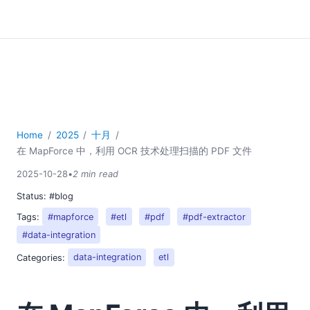
Home
2025
十月
在 MapForce 中，利用 OCR 技术处理扫描的 PDF 文件
2025-10-28
•
2 min read
Status:
#blog
Tags:
#mapforce
#etl
#pdf
#pdf-extractor
#data-integration
Categories:
data-integration
etl