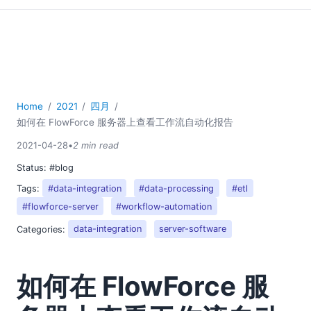
Home
2021
四月
如何在 FlowForce 服务器上查看工作流自动化报告
2021-04-28
•
2 min read
Status:
#blog
Tags:
#data-integration
#data-processing
#etl
#flowforce-server
#workflow-automation
Categories:
data-integration
server-software
如何在 FlowForce 服