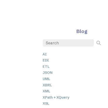
Blog
AI
EDI
ETL
JSON
UML
XBRL
XML
XPath + XQuery
XSL