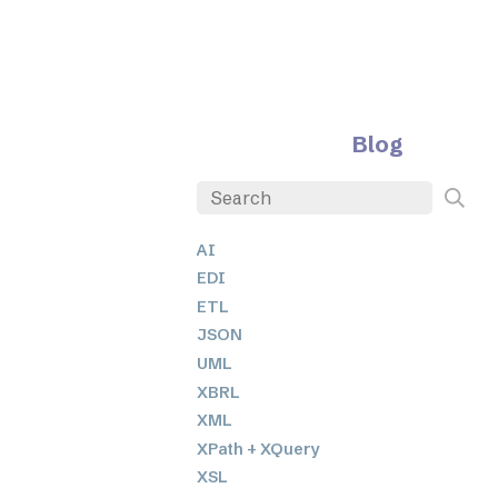
Blog
AI
EDI
ETL
JSON
UML
XBRL
XML
XPath + XQuery
XSL