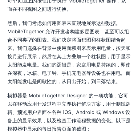
每个页面上的按钮用于执行“MobileTogether”操作，从
而在不同视图之间进行切换。
然后，我们考虑如何用图表来直观地展示这些数据。
MobileTogether 允许开发者构建多层图表，甚至可以组
合不同类型的图表。我们决定将面积图和柱状图结合起
来。我们选择在背景中使用面积图来表示用电量，按天和
按月进行展示，然后在其上方叠加一个柱状图，用于显示
太阳能发电量。我们的逻辑是，家庭用电是持续的，即使
在深夜，冰箱、电子钟、手机充电器等设备也在用电。而
太阳能发电是间歇性的，从日出开始，到日落结束。
模拟器是 MobileTogether Designer 的一项功能，它可
以在移动应用开发过程中立即执行解决方案，用于测试逻
辑、预览用户界面在各种 iOS、Android 或 Windows 设
备上的显示效果，以及检查工作流程数据的变化。以下是
模拟器中显示的每日报告页面的截图：