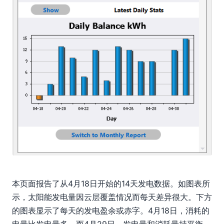
本页面报告了从4月18日开始的14天发电数据。如图表所
示，太阳能发电量因云层覆盖情况而每天差异很大。下方
的图表显示了每天的发电盈余或赤字。4月18日，消耗的