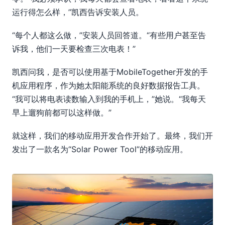
运行得怎么样，”凯西告诉安装人员。
“每个人都这么做，”安装人员回答道。“有些用户甚至告
诉我，他们一天要检查三次电表！”
凯西问我，是否可以使用基于MobileTogether开发的手
机应用程序，作为她太阳能系统的良好数据报告工具。
“我可以将电表读数输入到我的手机上，”她说。“我每天
早上遛狗前都可以这样做。”
就这样，我们的移动应用开发合作开始了。最终，我们开
发出了一款名为“Solar Power Tool”的移动应用。