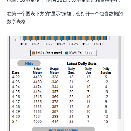
电量比发电量多，而4月29日，发电量和消耗量持平衡。
在第一个图表下方的“显示”按钮，会打开一个包含数据的
数字表格