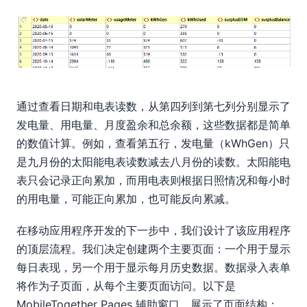
通过查看日期和电表读数，从第四列到第七列分别显示了
发电量、用电量、月度盈余和总余额，这些数据都是简单
的数值计算。例如，查看第五行，发电量（kWhGen）只
是九月份的太阳能电表读数减去八月份的读数。太阳能电
表只会记录正向累加，而用电表则根据日照情况和每小时
的用电量，可能正向累加，也可能反向累减。
在移动应用程序开发的下一步中，我们设计了该应用程序
的顶层流程。我们决定创建两个主要页面：一个用于显示
每日表现，另一个用于显示每月历史数据。数据录入表单
将作为子页面，从每个主要页面访问。以下是
MobileTogether Pages 辅助窗口，展示了页面结构：