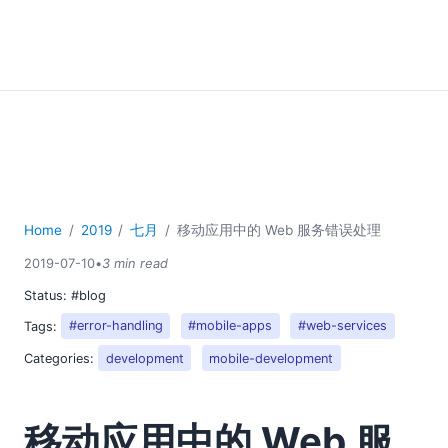
Home
2019
七月
移动应用中的 Web 服务错误处理
2019-07-10
•
3 min read
Status:
#blog
Tags:
#error-handling
#mobile-apps
#web-services
Categories:
development
mobile-development
移动应用中的 Web 服