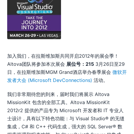
06
08
09
10
11
2011
2010
2009
加入我们，在拉斯维加斯共同开启2012年的展会季！
2008
Altova团队将参加本次展会
展位号：215
3月26日至29
2007
日，在拉斯维加斯MGM Grand酒店举办春季展会
微软开
发者大会 (Microsoft DevConnections)
活动。
我们非常期待您的到来，届时我们将展示 Altova
MissionKit 包含的全部工具。Altova MissionKit
2012r2 提供的产品专为 Microsoft 开发者和 IT 专业人
士设计，具有以下特色功能：与 Visual Studio® 的无缝
集成，C# 和 C++ 代码生成，强大的 SQL Server® 数