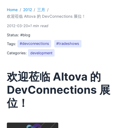
2018
Home
2012
三月
2017
欢迎莅临 Altova 的 DevConnections 展位！
2016
2015
2012-03-20
•
1 min read
2014
Status:
#blog
2013
Tags:
#devconnections
#tradeshows
2012
Categories:
development
01
02
03
欢迎莅临 Altova 的
FlowForce 服务器 Beta 2 版本现已发布
欢迎今年春天莅临Altova在FOSE展会的展位！
DevConnections 展
欢迎莅临 Altova 的 DevConnections 展位！
位！
使用 StyleVision 设计网页：HTML 设计指南
XML 的全球定位
04
05