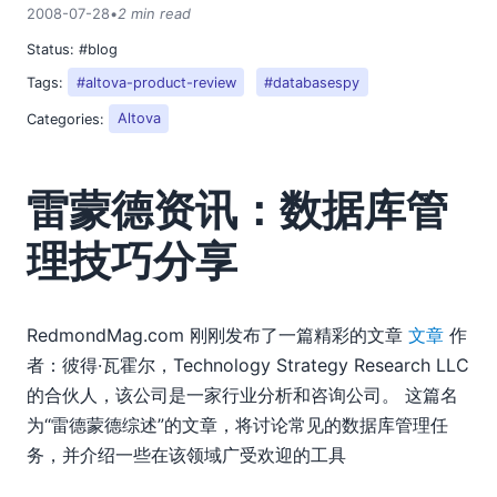
2018
2008-07-28
•
2 min read
2017
Status:
#blog
2016
Tags:
#altova-product-review
#databasespy
2015
Categories:
Altova
2014
2013
2012
雷蒙德资讯：数据库管
2011
2010
理技巧分享
2009
2008
03
RedmondMag.com 刚刚发布了一篇精彩的文章
文章
作
04
者：彼得·瓦霍尔，Technology Strategy Research LLC
05
的合伙人，该公司是一家行业分析和咨询公司。 这篇名
06
为“雷德蒙德综述”的文章，将讨论常见的数据库管理任
07
务，并介绍一些在该领域广受欢迎的工具
雷蒙德资讯：数据库管理技巧分享