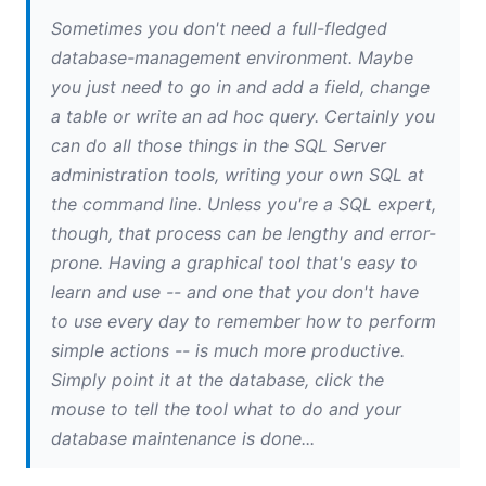
如何提出改进建议或新功能建议
Sometimes you don't need a full-fledged
StyleVision 在 Blogcritics 线上杂志上的评测
database-management environment. Maybe
使用 UModel 进行敏捷建模
you just need to go in and add a field, change
Altova UModel v2008r2版本新增了业务流程建模、图层功
能，以及对Java 6.0、C# 3.0和VB 9.0的支持，此外还包含
a table or write an ad hoc query.
Certainly you
更多新功能
can do all those things in the SQL Server
08
administration tools, writing your own SQL at
09
the command line. Unless you're a SQL expert,
10
though, that process can be lengthy and error-
11
prone.
Having a graphical tool that's easy to
12
learn and use -- and one that you don't have
2007
to use every day to remember how to perform
simple actions -- is much more productive.
Simply point it at the database, click the
mouse to tell the tool what to do and your
database maintenance is done...