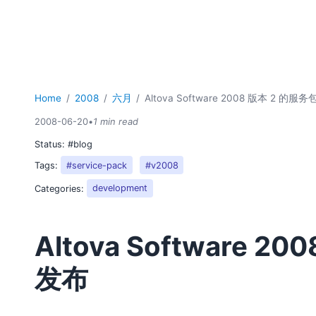
Home
2008
六月
Altova Software 2008 版本 2 的服
2008-06-20
•
1 min read
Status:
#blog
Tags:
#service-pack
#v2008
Categories:
development
Altova Software 2
发布