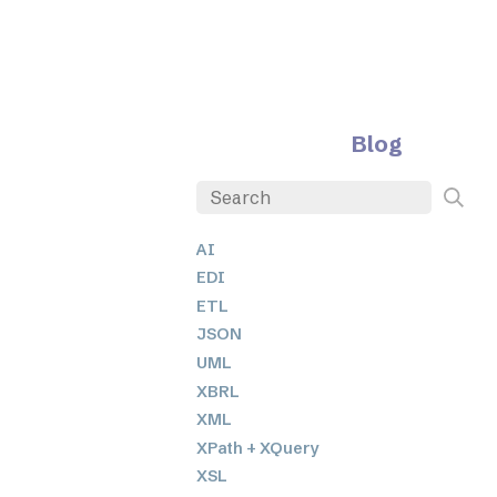
Blog
AI
EDI
ETL
JSON
UML
XBRL
XML
XPath + XQuery
XSL