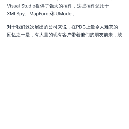
Visual Studio提供了强大的插件，这些插件适用于
XMLSpy、MapForce和UModel。
对于我们这次展出的公司来说，在PDC上最令人难忘的
回忆之一是，有大量的现有客户带着他们的朋友前来，鼓
励他们尝试我们的工具。他们向朋友们介绍我们的工具如
何解决之前讨论过的问题，甚至还回答了其他来访者提出
的问题！ 这让我深刻认识到，Altova及其工具在.NET社
区中获得了巨大的支持…… 感谢大家。我们希望您继续使
用Altova MissionKit工具，并期待下一次PDC活动再与
大家相见！
EN
|
DE
|
FR
|
ES
|
JA
|
IT
|
KO
|
NL
|
PL
|
PT
Use of this site is governed by our
Terms of Use
,
Privacy