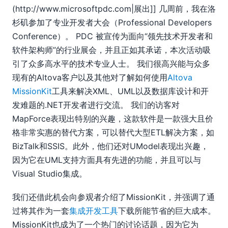
09
(http://www.microsoftpdc.com|展出]] 几周前，我在洛
10
杉矶参加了专业开发者大会（Professional Developers
11
Conference）。 PDC 被宣传为面向“领先技术开发者和
微软全球合作伙伴大会 (PDC) 2008 总结
软件架构师”的行业展会，并且正如其承诺，本次活动吸
12
引了众多高水平的技术专业人士。 我们很高兴能与众多
2007
现有的Altova客户以及其他对了解如何使用
Altova
MissionKit
工具来解决XML、UML以及数据库设计和开
发难题的.NET开发者进行交流。 我们的访客对
MapForce表现出特别的兴趣，这款软件是一款强大且价
格非常实惠的替代方案，可以替代大型ETL解决方案，如
BizTalk和SSIS。此外，他们还对UModel表现出兴趣，
因为它在UML支持方面具有先进的功能，并且可以与
Visual Studio集成。
我们还借此机会向参观者介绍了MissionKit，并强调了通
过将其作为一套
集成开发工具
下载所能节省的巨大成本。
MissionKit也成为了一个热门的讨论话题，因为它为