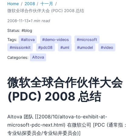
2018
Home
2008
十一月
微软全球合作伙伴大会 (PDC) 2008 总结
2017
2016
2008-11-13
•
1 min read
2015
Status:
#blog
2014
Tags:
#altova
#demo-videos
#microsoft
2013
#missionkit
#pdc08
#uml
#umodel
#video
2012
Categories:
Altova
2011
2010
2009
微软全球合作伙伴大会
2008
03
(PDC) 2008 总结
04
05
06
Altova 团队 [[2008/10/altova-to-exhibit-at-
07
microsoft-pdc-next.html) 在微软公司 [PDC (通常指：
08
专业钻探委员会/专业钻井委员会)]