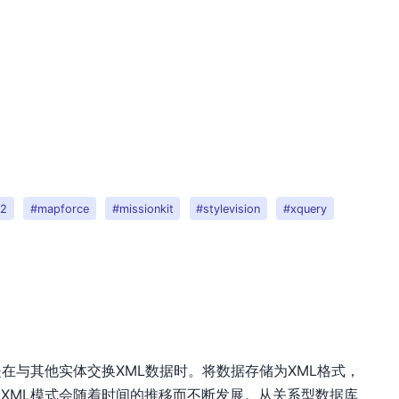
b2
#mapforce
#missionkit
#stylevision
#xquery
在与其他实体交换XML数据时。将数据存储为XML格式，
XML模式会随着时间的推移而不断发展。从关系型数据库