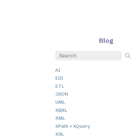
Blog
AI
EDI
ETL
JSON
UML
XBRL
XML
XPath + XQuery
XSL