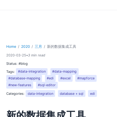
Home
2020
三月
新的数据集成工具
2020-03-25
•
3 min read
Status:
#blog
Tags:
#data-integration
#data-mapping
#database-mapping
#edi
#excel
#mapforce
#new-features
#sql-editor
Categories:
data-integration
database + sql
edi
新的数据集成工具