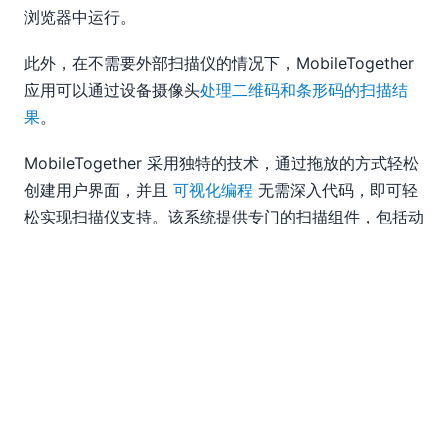
浏览器中运行。
此外，在不需要外部扫描仪的情况下，MobileTogether
应用可以通过设备摄像头
处理二维码和条形码的扫描结
果
。
MobileTogether 采用独特的技术，通过拖放的方式轻松
创建用户界面，并且
可视化编程
无需深入代码，即可轻
松实现扫描仪支持。该系统提供专门的扫描组件，包括动
作、函数、变量和页面资源，从而提供开箱即用的功能，
用于管理条形码扫描，涵盖从初始连接到数据传输和处理
的整个过程。
以下是一个构建“动作树”的示例，用于整合来自 Zebra
扫描仪的扫描数据。单个动作可以通过拖放方式添加，并
通过上下文菜单以及 XPath/XQuery（在需要时）进行进
一步配置。