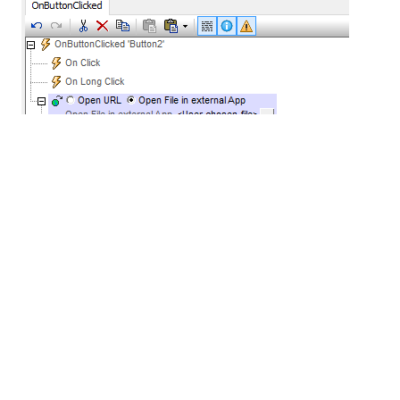
位于“
”标签右侧的按钮会打开一个对话框，开发者可以在
其中指定一个特定的文件名，例如用于查看之前保存的文
件，或者提供一个可选的允许的文件扩展名列表。在我们
的应用程序中，我们使用了MobileTogether内置的mt-