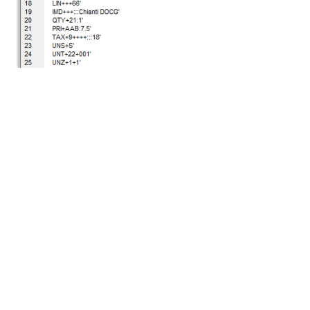
在这个例子中，订单信息以单独的行显示，但需要注意的
是，在EDI（电子数据交换）通信中，不需要换行符，通
常也不提供换行符。
MapForce 通过以分层分组结构显示 EDI 文件，并提供
文字说明来描述每个分隔符和数据元素，从而使 EDI 数
据映射变得直观易懂。