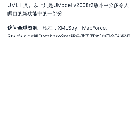
UML工具。以上只是UModel v2008r2版本中众多令人
瞩目的新功能中的一部分。
访问全球资源
- 现在，XMLSpy、MapForce、
StyleVision和DatabaseSpy都提供了直接访问全球资源
的选项，从而增强了这些工具之间的集成。这项新功能对
于使用Altova MissionKit等多种Altova产品的客户尤其
有用。全球资源支持允许您在多个项目和多个软件工具之
间定义、共享和访问文件、文件夹和数据库资源。例如，
MissionKit用户可以访问并使用MapForce数据映射项目
生成的输出结果——这些结果是实时生成的——并在
XMLSpy和/或StyleVision中进行操作。XMLSpy、
MapForce、StyleVision和DatabaseSpy之间可以实现
无数其他紧密集成的应用场景。此外，您现在可以在
XMLSpy、MapForce、StyleVision和DatabaseSpy项
目中，实时定义目标部署环境，指定辅助文件、目录、数
据源、数据库等。这意味着一个项目可以在多个环境中进