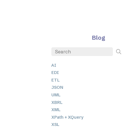
Blog
AI
EDI
ETL
JSON
UML
XBRL
XML
XPath + XQuery
XSL